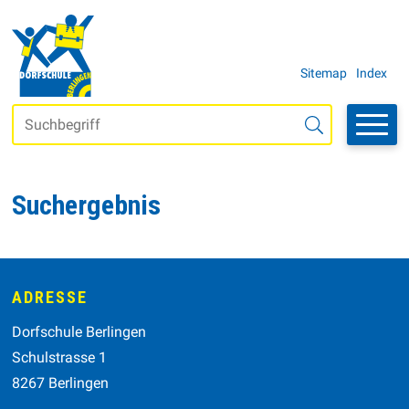
Navigieren in der Schule Berli
SCHNELLNAVIGATION
METANAVI
Sitemap
Index
Suchbegriff
Suche starten
Suchergebnis
Footer
ADRESSE
Dorfschule Berlingen
Schulstrasse 1
8267 Berlingen